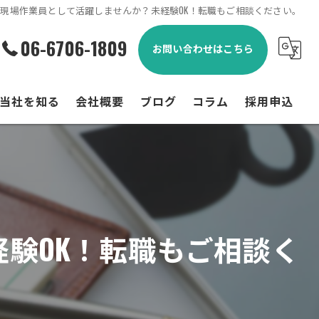
現場作業員として活躍しませんか？未経験OK！転職もご相談ください。
06-6706-1809
お問い合わせはこちら
当社を知る
会社概要
ブログ
コラム
採用申込
未経験
経験者
転職
験OK！転職もご相談く
学歴不問
資格取得支援